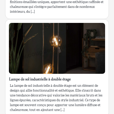
finitions émaillées uniques, apportent une esthétique raffinée et
chaleureuse qui s’intègre parfaitement dans de nombreux
intérieurs, du […]
Lampe de sol industrielle à double étage
La lampe de sol industrielle à double étage est un élément de
design qui allie fonctionnalité et esthétique. Elle s’inscrit dans
une tendance décorative qui valorise les matériaux bruts et les
lignes épurées, caractéristiques du style industriel. Ce type de
lampe est souvent conçu pour apporter une lumière diffuse et
chaleureuse, tout en ajoutant une […]