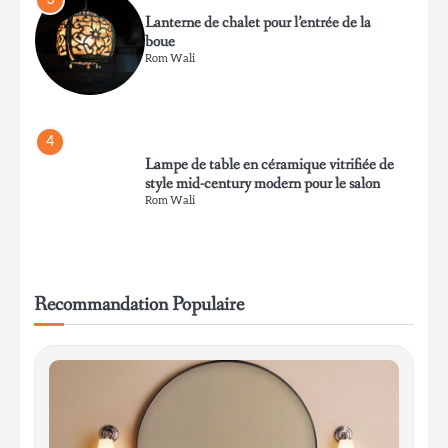
Rom Wali
4
Lampe de table en céramique vitrifiée de
style mid-century modern pour le salon
Rom Wali
5
Lampe de table minimaliste en aluminium
pour bureau de travail
Recommandation Populaire
Rom Wali
6
Lampe de table en soie plissée habotai
pour une ambiance chaleureuse
Rom Wali