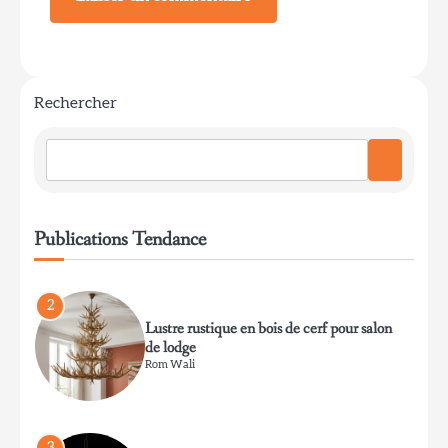
Lampe de table en soie plissée habotai
pour une ambiance chaleureuse
Rom Wali
Rechercher
1
Élégant Applique Murale en Nickel Poli
pour la Coiffeuse de Salle de Bain
Rom Wali
Publications Tendance
2
Lustre rustique en bois de cerf pour salon
de lodge
Rom Wali
3
Lanterne de chalet pour l’entrée de la
boue