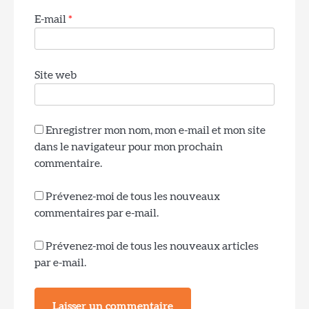
E-mail
*
Site web
4
Lampe de table en céramique vitrifiée de
style mid-century modern pour le salon
Enregistrer mon nom, mon e-mail et mon site
Rom Wali
dans le navigateur pour mon prochain
commentaire.
Prévenez-moi de tous les nouveaux
5
Lampe de table minimaliste en aluminium
commentaires par e-mail.
pour bureau de travail
Rom Wali
Prévenez-moi de tous les nouveaux articles
par e-mail.
6