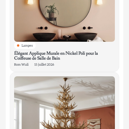
1
Élégant Applique Murale en Nickel Poli
pour la Coiffeuse de Salle de Bain
Rom Wali
Lampes
Élégant Applique Murale en Nickel Poli pour la
Coiffeuse de Salle de Bain
2
Rom Wali
15 juillet 2026
Lustre rustique en bois de cerf pour salon
de lodge
Rom Wali
3
Lanterne de chalet pour l’entrée de la
boue
Rom Wali