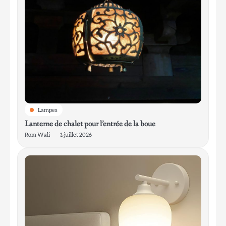
5
Lampe de table en céramique vitrifiée de
style mid-century modern pour le salon
Rom Wali
6
Lampe de table minimaliste en aluminium
pour bureau de travail
Lampes
Rom Wali
Lanterne de chalet pour l’entrée de la boue
Rom Wali
1 juillet 2026