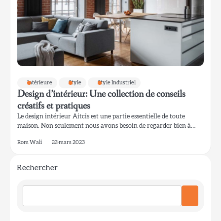
boue
Rom Wali
5
Lampe de table en céramique vitrifiée de
style mid-century modern pour le salon
Intérieure
Style
Style Industriel
Rom Wali
Design d’intérieur: Une collection de conseils
créatifs et pratiques
Le design intérieur Aitcis est une partie essentielle de toute
maison. Non seulement nous avons besoin de regarder bien à…
6
Lampe de table minimaliste en aluminium
Rom Wali
23 mars 2023
pour bureau de travail
Rom Wali
Rechercher
1
Coin lecture avec lampe sur pied en arc et
champignon