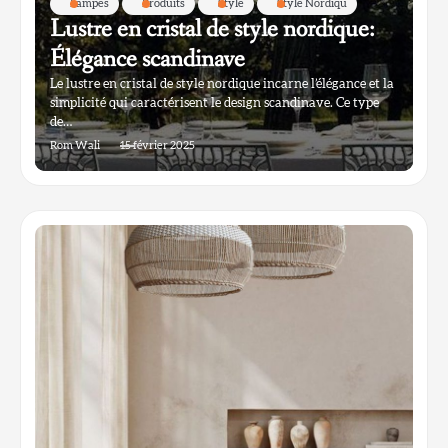
Lampes
Produits
Style
Style Nordiqu
Lustre en cristal de style nordique:
Élégance scandinave
Le lustre en cristal de style nordique incarne l’élégance et la
simplicité qui caractérisent le design scandinave. Ce type
de…
Rom Wali
15 février 2025