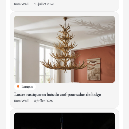
Rom Wali
15 juillet 2026
2
Élégant Applique Murale en Nickel Poli
pour la Coiffeuse de Salle de Bain
Rom Wali
3
Lustre rustique en bois de cerf pour salon
de lodge
Rom Wali
Lampes
Lustre rustique en bois de cerf pour salon de lodge
4
Rom Wali
8 juillet 2026
Lanterne de chalet pour l’entrée de la
boue
Rom Wali